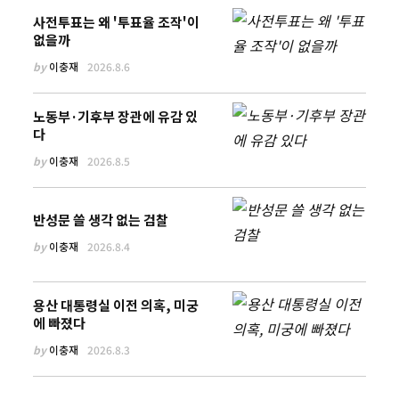
사전투표는 왜 '투표율 조작'이
없을까
by
이충재
2026.8.6
노동부·기후부 장관에 유감 있
다
by
이충재
2026.8.5
반성문 쓸 생각 없는 검찰
by
이충재
2026.8.4
용산 대통령실 이전 의혹, 미궁
에 빠졌다
by
이충재
2026.8.3