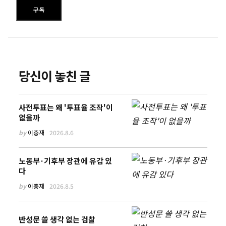
이메일 주소를 입력하세요
구독
당신이 놓친 글
사전투표는 왜 '투표율 조작'이
없을까
by
이충재
2026.8.6
노동부·기후부 장관에 유감 있
다
by
이충재
2026.8.5
반성문 쓸 생각 없는 검찰