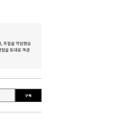
원, 주필을 역임했습
 경험을 토대로 객관
구독