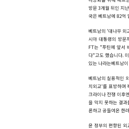
방문 3개월 뒤인 지
국은 베트남에 82억
베트남의 '대나무 외
시아 대통령의 방문까
FT는 "푸틴에 앞서
다"고도 했습니다. 
있는 나라는베트남이 
베트남의 실용적인 외
치외교'를 표방하며 
크라이나 전쟁 이후엔
을 막지 못하는 결과
론하고 공들여온 한러
윤 정부의 편향된 외