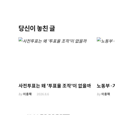
당신이 놓친 글
사전투표는 왜 '투표율 조작'이 없을까
노동부·
by
이충재
2026.8.6
by
이충재