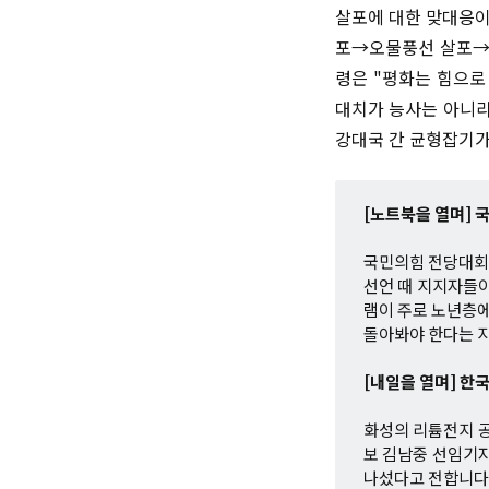
살포에 대한 맞대응이
포→오물풍선 살포→
령은 "평화는 힘으로
대치가 능사는 아니라
강대국 간 균형잡기가
[노트북을 열며] 
국민의힘 전당대회에
선언 때 지지자들이
램이 주로 노년층에
돌아봐야 한다는 
[내일을 열며] 한
화성의 리튬전지 공
보 김남중 선임기
나섰다고 전합니다.