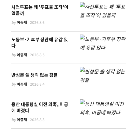
사전투표는 왜 '투표율 조작'이
없을까
by
이충재
2026.8.6
노동부·기후부 장관에 유감 있
다
by
이충재
2026.8.5
반성문 쓸 생각 없는 검찰
by
이충재
2026.8.4
용산 대통령실 이전 의혹, 미궁
에 빠졌다
by
이충재
2026.8.3