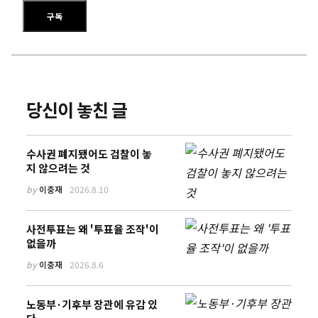
이메일 주소를 입력하세요
구독
당신이 놓친 글
수사권 폐지됐어도 검찰이 놓
지 않으려는 것
by
이충재
2026.8.10
사전투표는 왜 '투표율 조작'이
없을까
by
이충재
2026.8.6
노동부·기후부 장관에 유감 있