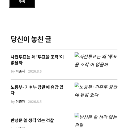
구독
당신이 놓친 글
사전투표는 왜 '투표율 조작'이
없을까
by
이충재
2026.8.6
노동부·기후부 장관에 유감 있
다
by
이충재
2026.8.5
반성문 쓸 생각 없는 검찰