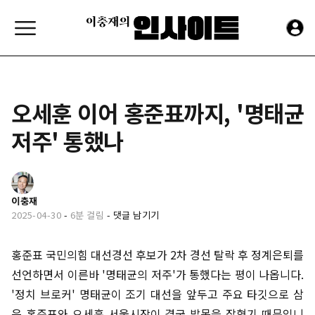
오세훈 이어 홍준표까지, '명태균
저주' 통했나
이충재
2025-04-30
-
6분 걸림
-
댓글 남기기
홍준표 국민의힘 대선경선 후보가 2차 경선 탈락 후 정계은퇴를
선언하면서 이른바 '명태균의 저주'가 통했다는 평이 나옵니다.
'정치 브로커' 명태균이 조기 대선을 앞두고 주요 타깃으로 삼
은 홍준표와 오세훈 서울시장이 결국 발목을 잡혔기 때문입니