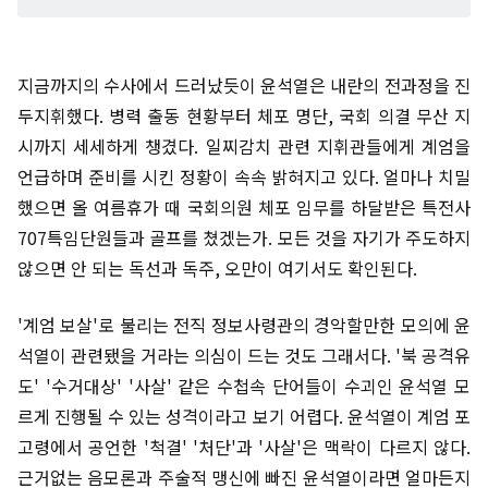
지금까지의 수사에서 드러났듯이 윤석열은 내란의 전과정을 진
두지휘했다. 병력 출동 현황부터 체포 명단, 국회 의결 무산 지
시까지 세세하게 챙겼다. 일찌감치 관련 지휘관들에게 계엄을
언급하며 준비를 시킨 정황이 속속 밝혀지고 있다. 얼마나 치밀
했으면 올 여름휴가 때 국회의원 체포 임무를 하달받은 특전사
707특임단원들과 골프를 쳤겠는가. 모든 것을 자기가 주도하지
않으면 안 되는 독선과 독주, 오만이 여기서도 확인된다.
'계엄 보살'로 불리는 전직 정보사령관의 경악할만한 모의에 윤
석열이 관련됐을 거라는 의심이 드는 것도 그래서다. '북 공격유
도' '수거대상' '사살' 같은 수첩속 단어들이 수괴인 윤석열 모
르게 진행될 수 있는 성격이라고 보기 어렵다. 윤석열이 계엄 포
고령에서 공언한 '척결' '처단'과 '사살'은 맥락이 다르지 않다.
근거없는 음모론과 주술적 맹신에 빠진 윤석열이라면 얼마든지