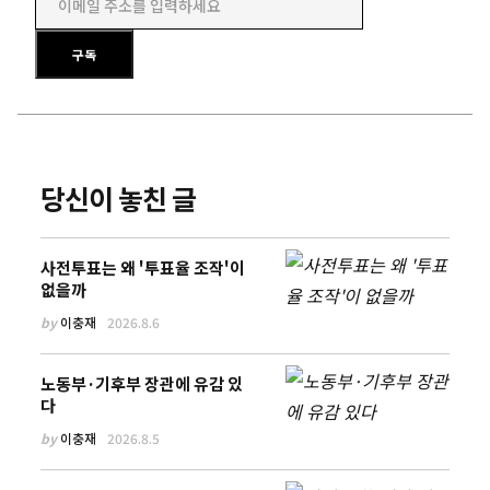
이메일 주소를 입력하세요
구독
당신이 놓친 글
사전투표는 왜 '투표율 조작'이
없을까
by
이충재
2026.8.6
노동부·기후부 장관에 유감 있
다
by
이충재
2026.8.5