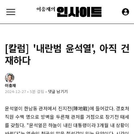
[칼럼] '내란범 윤석열', 아직 건
재하다
이충재
2024-12-27
-
5분 걸림
-
댓글 남기기
윤석열이 한남동 관저에서 진지전(陣地戰)에 들어갔다. 경호처
직원 수백 명으로 방벽을 두른채 관저를 거점으로 장기전 태세
를 갖췄다. "윤석열은 하늘이 내린 대통령이라 3개월 내 상황이
바뀐다"는 역술인 천공의 말을 철석같이 믿는 모양이다. 시간이