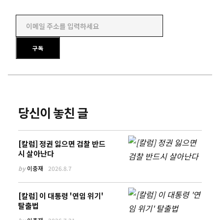
이메일 주소를 입력하세요
구독
당신이 놓친 글
[칼럼] 정권 잃으면 검찰 반드
시 살아난다
by
이충재
2026.8.7
[칼럼] 이 대통령 '연임 위기'
탈출법