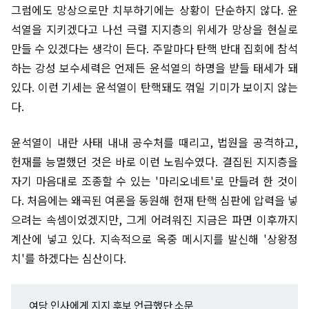
그럼에도 망상으로만 치부하기에는 상황이 단순하지 않다. 윤
석열을 지키겠다고 나선 극렬 지지층의 위세가 망상을 현실로
만들 수 있겠다는 생각이 든다. 주말마다 탄핵 반대 집회에 참석
하는 강성 보수세력은 언제든 윤석열의 하명을 받들 태세가 돼
있다. 이런 기세는 윤석열이 탄핵돼도 꺾일 기미가 보이지 않는
다.
윤석열이 내란 사태 내내 공수처를 때리고, 법원을 공격하고,
헌재를 능멸했던 것은 바로 이런 노림수였다. 결집된 지지층을
자기 마음대로 조종할 수 있는 '마리오네트'로 만들려 한 것이
다. 처음에는 왜곡된 여론을 동원해 헌재 탄핵 심판에 압력을 넣
으려는 속셈이었겠지만, 그게 어려워진 지금은 파면 이후까지
계산에 넣고 있다. 지속적으로 옥중 메시지를 발신해 '상왕정
치'를 하겠다는 심산이다.
여당 인사에게 지지 후보 언급했단 소문