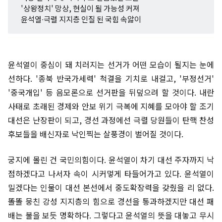
'상왕정치' 망상, 현실이 될 가능성 커져
윤석열∙극렬 지지층 인질 된 국힘 속앓이
윤석열이 중심이 돼 치러지는 선거가 어떤 모습이 될지는 눈에
선하다. '종북 반국가세력' 척결을 기치로 내걸고, '부정선거'
'중국개입' 등 음모론으로 선거판을 뒤덮으려 할 것이다. 내란
사태로 초래된 경제와 안보 위기 극복에 지혜를 모아야 할 조기
대선은 난장판이 되고, 경선 과정에선 극렬 당원들이 탄핵 찬성
후보들을 배신자로 낙인찍는 살풍경이 벌어질 것이다.
궁지에 몰린 건 국민의힘이다. 윤석열이 차기 대선 주자까지 낙
점하겠다고 나서자 속이 시커멓게 타들어가고 있다. 윤석열이
밀겠다는 인물이 대선 본선에서 중도확장력을 갖췄을 리 없다.
똘똘 뭉친 강성 지지층의 힘으로 경선을 통과하겠지만 대선 패
배는 불을 보듯 명확하다. 그렇다고 윤석열의 뜻을 대놓고 무시