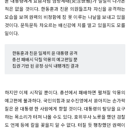
윤 대통령에게 요즘처럼 염량세태(炎涼世態)가 절절히 다가온
적은 없을 것이다. 한동훈과 친윤 의원들조차 자신을 공격하는
모습을 보며 권력의 비정함에 잠 못 이루는 나날을 보내고 있을
것이다. 문득문득 차오르는 배신감에 치를 떨고 있을지도 모를
일이다.
한동훈과 친윤 일제히 윤 대통령 공격
총선 패배시 닥칠 악몽의 예고편일 뿐
집권 기반 된 공정∙상식 내팽개친 결과
하지만 이제 시작일 뿐이다. 총선에서 패배하면 펼쳐질 악몽의
예고편에 불과하다. 국민의힘과 보수진영에서 쏟아지는 손가락
질은 윤 대통령 한 사람에게 향할 것이다. 대통령의 탈당을 요구
하는 목소리가 터져 나올 수도 있다. 호위무사 노릇을 했던 검찰
도 언제 등에 칼을 꽂을지 알 수 없다. 터질 듯 팽창했던 권력이