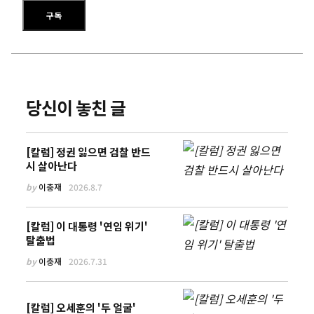
이메일 주소를 입력하세요
구독
당신이 놓친 글
[칼럼] 정권 잃으면 검찰 반드
시 살아난다
by
이충재
2026.8.7
[칼럼] 이 대통령 '연임 위기'
탈출법
by
이충재
2026.7.31
[칼럼] 오세훈의 '두 얼굴'