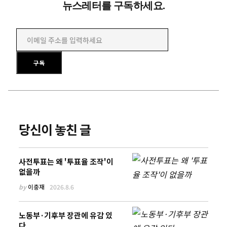
뉴스레터를 구독하세요.
이메일 주소를 입력하세요
구독
당신이 놓친 글
사전투표는 왜 '투표율 조작'이
없을까
by
이충재
2026.8.6
노동부·기후부 장관에 유감 있
다