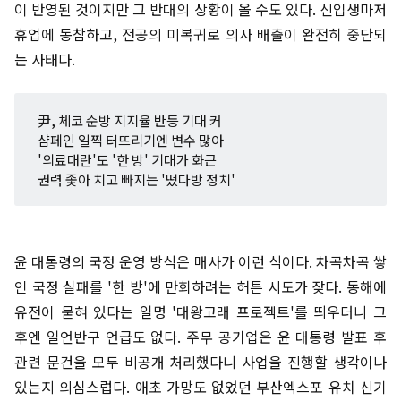
이 반영된 것이지만 그 반대의 상황이 올 수도 있다. 신입생마저
휴업에 동참하고, 전공의 미복귀로 의사 배출이 완전히 중단되
는 사태다.
尹, 체코 순방 지지율 반등 기대 커
샴페인 일찍 터뜨리기엔 변수 많아
'의료대란'도 '한 방' 기대가 화근
권력 좇아 치고 빠지는 '떴다방 정치'
윤 대통령의 국정 운영 방식은 매사가 이런 식이다. 차곡차곡 쌓
인 국정 실패를 '한 방'에 만회하려는 허튼 시도가 잦다. 동해에
유전이 묻혀 있다는 일명 '대왕고래 프로젝트'를 띄우더니 그
후엔 일언반구 언급도 없다. 주무 공기업은 윤 대통령 발표 후
관련 문건을 모두 비공개 처리했다니 사업을 진행할 생각이나
있는지 의심스럽다. 애초 가망도 없었던 부산엑스포 유치 신기