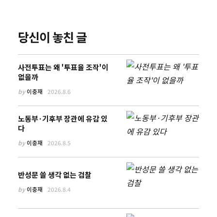
당신이 놓친 글
사전투표는 왜 '투표율 조작'이
없을까
by
이충재
2026.8.6
노동부·기후부 장관에 유감 있
다
by
이충재
2026.8.5
반성문 쓸 생각 없는 검찰
by
이충재
2026.8.4