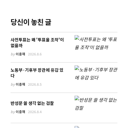
당신이 놓친 글
사전투표는 왜 '투표율 조작'이
없을까
by
이충재
2026.8.6
노동부·기후부 장관에 유감 있
다
by
이충재
2026.8.5
반성문 쓸 생각 없는 검찰
by
이충재
2026.8.4