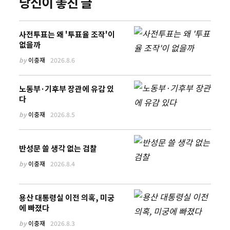
당신이 놓친 글
사전투표는 왜 '투표율 조작'이
없을까
by
이충재
2026.8.6
노동부·기후부 장관에 유감 있
다
by
이충재
2026.8.5
반성문 쓸 생각 없는 검찰
by
이충재
2026.8.4
용산 대통령실 이전 의혹, 미궁
에 빠졌다
by
이충재
2026.8.3