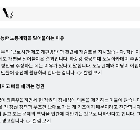
가능한 노동개혁을 밀어붙이는 이유
부의 '근로시간 제도 개편방안'과 관련해 재검토를 지시했습니다. 직접
 제도 개편을 밀어붙여온 결과입니다. 하종강 성공회대 노동아카데미 주임
 방안을 주장하는 데는 이유가 있다고 말합니다. 노동단체와 야당이 야합
 만들어 총선에 활용하려 한다는 겁니다.
👉 칼럼 보기
빠지고 빠질 때 끼는 정권
이 좌충우돌하면서 현 정권의 정체성에 의문을 제기하는 이들이 많습니다
로 전 정권 정책과 무조건 반대로 가는 게 기조이기 때문이라고 진단합니다
 않고 모든 문제의 책임을 민간에 떠안기는 것으로 나타난다고 합니다. 그
고 경고합니다.
👉 칼럼 보기