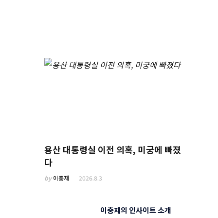
용산 대통령실 이전 의혹, 미궁에 빠졌
다
by
이충재
2026.8.3
이충재의 인사이트 소개