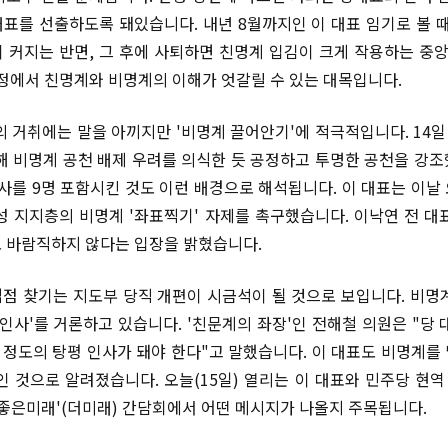
표를 선출하도록 돼있습니다. 내년 8월까지인 이 대표 임기로 볼 때
 커지는 반면, 그 후에 사퇴하면 친명계 입김이 크게 작용하는 
과정에서 친명계와 비명계의 이해가 엇갈릴 수 있는 대목입니다.
의 거취에는 말을 아끼지만 '비명계 끌어안기'에 적극적입니다. 14일 
해 비명계 공천 배제 우려를 의식한 듯 공정하고 투명한 공천을 강조했습
인사를 9명 포함시킨 것도 이런 배경으로 해석됩니다. 이 대표는 이날
성 지지층의 비명계 '좌표찍기' 자제를 촉구했습니다. 이낙연 전 대
도 바람직하지 않다는 입장을 밝혔습니다.
점 찾기는 지도부 당직 개편이 시금석이 될 것으로 보입니다. 비명
 인사'를 거론하고 있습니다. '친문계의 좌장'인 전해철 의원은 "당 
정도의 탕평 인사가 돼야 한다"고 말했습니다. 이 대표도 비명계를
인 것으로 알려졌습니다. 오늘(15일) 열리는 이 대표와 민주당 현역 
더좋은미래'(더미래) 간담회에서 어떤 메시지가 나올지 주목됩니다.