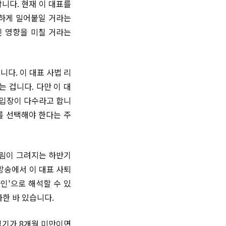
니다. 현재 이 대표를
강하게 밀어붙일 거라는
인 영향을 미칠 거라는
다. 이 대표 사법 리
 겁니다. 다만 이 대
 입장이 다수라고 합니
를 선택해야 한다는 주
그림이 그려지는 하반기
방송에서 이 대표 사퇴
인'으로 해석할 수 있
사한 바 있습니다.
임기가 8개월 미만이면