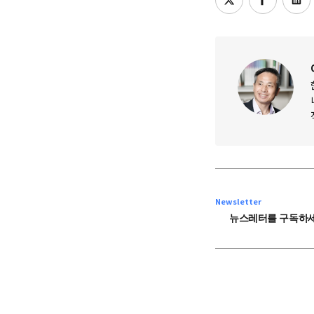
Newsletter
뉴스레터를 구독하세