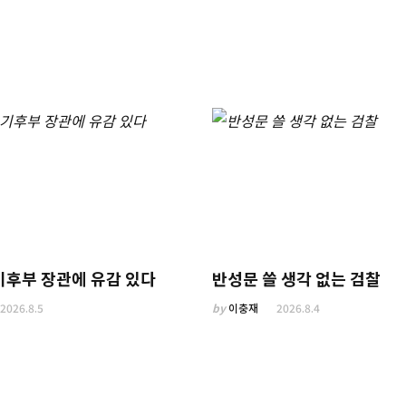
기후부 장관에 유감 있다
반성문 쓸 생각 없는 검찰
2026.8.5
by
이충재
2026.8.4