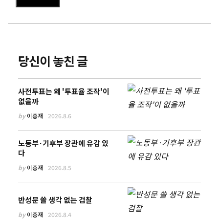
당신이 놓친 글
사전투표는 왜 '투표율 조작'이
없을까
by
이충재
2026.8.6
노동부·기후부 장관에 유감 있
다
by
이충재
2026.8.5
반성문 쓸 생각 없는 검찰
by
이충재
2026.8.4