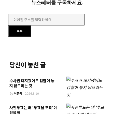
뉴스레터를 구독하세요.
이메일 주소를 입력하세요
구독
당신이 놓친 글
수사권 폐지됐어도 검찰이 놓
지 않으려는 것
by
이충재
2026.8.10
사전투표는 왜 '투표율 조작'이
없을까