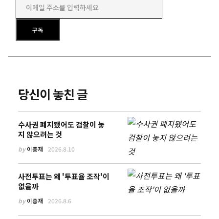
이메일 주소를 입력하세요
구독
당신이 놓친 글
수사권 폐지됐어도 검찰이 놓
지 않으려는 것
by
이충재
2026.8.10
사전투표는 왜 '투표율 조작'이
없을까
by
이충재
2026.8.6