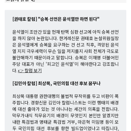
[권태호 칼럼] "승복 선언은 윤석열만 하면 된다"
윤석열이 조만간 있을 헌재 탄핵 심판 선고에 아직 승복 선언
을 하지 않아 논란입니다. 한겨레신문 권태호 논설위원실장
은 윤석열에게 승복을 요구하는 건 선고 직후, 격앙된 윤석
열 지지 극우세력이 무슨 일을 저지를지 사회 전체가 극도로
불안해하기 때문이라고 말합니다. 승복은 이재명 더불어민
주당 대표가 아닌 '피고인 윤석열'이 해야한다고 강조합니
다.
👉 칼럼 보기
[김민아 칼럼] 최상목, 국민의힘 대선 후보 꿈꾸나
최상목 대통령 권한대행의 불법적 무작위를 두고 비판이 폭
주합니다. 경향신문 김민아 칼럼니스트는 이런 행태의 배경
에 대선 출마가 있는 것 아니냐는 세간의 의혹을 전합니다.
막무가내식 직무유기의 배경이 무엇인지 본인만 알겠지만
내란 특검법과 명태균 특검법 거부, 마은혁 미임명 등이 모
두 국민의힘 대선 후보를 향한 빌드업이었냐고 따집니다
.