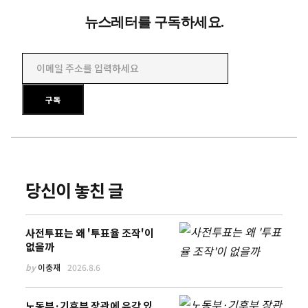
뉴스레터를 구독하세요.
이메일 주소를 입력하세요
구독
당신이 놓친 글
사전투표는 왜 '투표율 조작'이
없을까
by
이충재
2026.8.6
노동부·기후부 장관에 유감 있