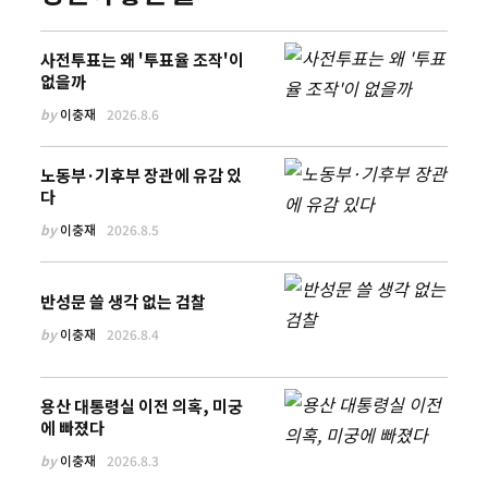
사전투표는 왜 '투표율 조작'이
없을까
by
이충재
2026.8.6
노동부·기후부 장관에 유감 있
다
by
이충재
2026.8.5
반성문 쓸 생각 없는 검찰
by
이충재
2026.8.4
용산 대통령실 이전 의혹, 미궁
에 빠졌다
by
이충재
2026.8.3