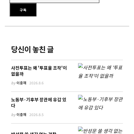
이메일 주소를 입력하세요
구독
당신이 놓친 글
사전투표는 왜 '투표율 조작'이
없을까
by
이충재
2026.8.6
노동부·기후부 장관에 유감 있
다
by
이충재
2026.8.5