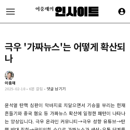
극우 '가짜뉴스'는 어떻게 확산되
나
이충재
2025-02-18
-
6분 걸림
-
댓글 남기기
윤석열 탄핵 심판이 막바지로 치달으면서 기승을 부리는 헌재
흔들기와 중국 혐오 등 가짜뉴스 확산에 일정한 패턴이 나타나
는 양상입니다. 극우 온라인 커뮤니티→극우 성향 유튜브→탄
핵 반대 집회→국민의힘 순으로 가짜뉴스가 생산
·
유통 단계를