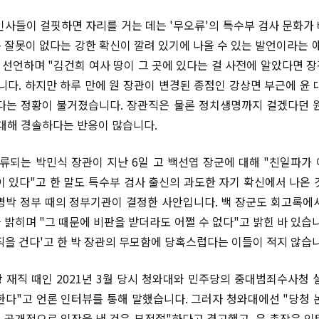
인사들이 걸핏하면 자리를 거는 데는 '무오류'의 특수부 검사 문화가
 잘못이 없다는 강한 확신이 깔려 있기에 나올 수 있는 발언이라는 얘
선언하며 "김건희 여사 땅이 그 곳에 있다는 걸 사전에 알았다면 
니다. 하지만 하루 만에 원 장관이 변경된 종점인 강상면 부근에 윤 
다는 정황이 불거졌습니다. 장관직은 물론 정치생명까지 걸겠다던 
 대해 경솔하다는 반응이 많습니다.
분류되는 박민식 장관이 지난 6일 고 백선엽 장군에 대해 "친일파가
이 있다"고 한 말도 특수부 검사 출신의 과도한 자기 확신에서 나온 
명박 정부 때의 정부기관이 결정한 사안입니다. 백 장군도 회고록에
 밝히며 "그 때문에 비판을 받더라도 어쩔 수 없다"고 밝힌 바 있습니
직을 건다'고 한 박 장관의 무모함에 당혹스럽다는 이들이 적지 않습
 재직 때인 2021년 3월 당시 청와대와 민주당의 중대범죄수사청 설
한다"고 언론 인터뷰를 통해 말했습니다. 그러자 청와대에선 "당청 
 공개적으로 입장을 낸 것은 부적절"하다고 경고했고, 윤 총장은 인