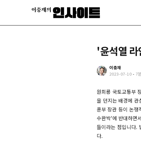
'윤석열 라
이충재
2023-07-10
-
7
원희룡 국토교통부 장
을 던지는 배경에 관
훈부 장관 등이 논쟁
수완박'에 반대하면서
들이라는 점입니다. 
다.