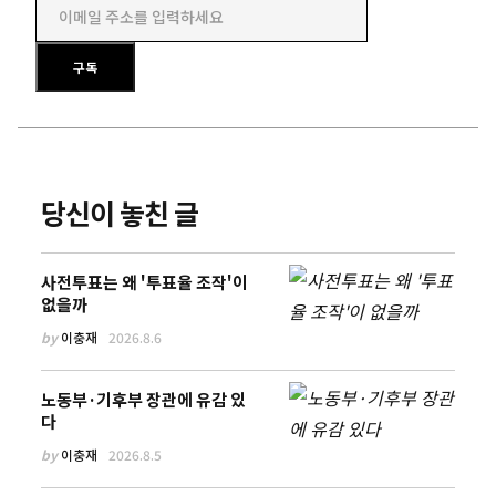
이메일 주소를 입력하세요
구독
당신이 놓친 글
사전투표는 왜 '투표율 조작'이
없을까
by
이충재
2026.8.6
노동부·기후부 장관에 유감 있
다
by
이충재
2026.8.5