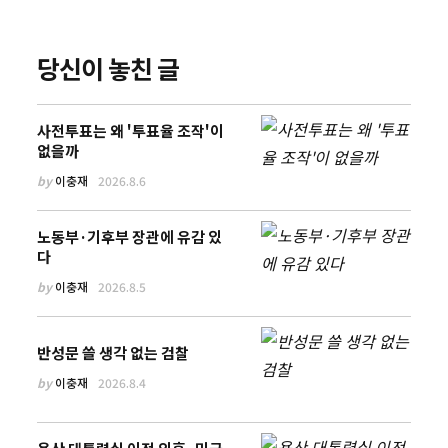
당신이 놓친 글
사전투표는 왜 '투표율 조작'이
없을까
by
이충재
2026.8.6
노동부·기후부 장관에 유감 있
다
by
이충재
2026.8.5
반성문 쓸 생각 없는 검찰
by
이충재
2026.8.4