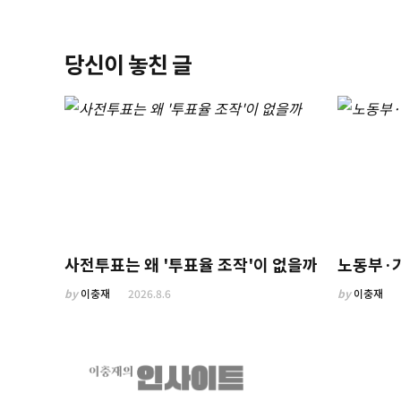
당신이 놓친 글
사전투표는 왜 '투표율 조작'이 없을까
노동부·
by
이충재
2026.8.6
by
이충재