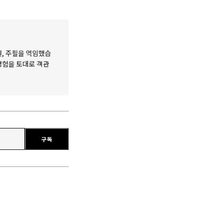
원, 주필을 역임했습
 경험을 토대로 객관
구독