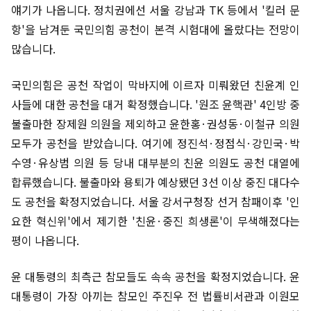
얘기가 나옵니다. 정치권에선 서울 강남과 TK 등에서 '킬러 문
항'을 남겨둔 국민의힘 공천이 본격 시험대에 올랐다는 전망이
많습니다.
국민의힘은 공천 작업이 막바지에 이르자 미뤄왔던 친윤계 인
사들에 대한 공천을 대거 확정했습니다. '원조 윤핵관' 4인방 중
불출마한 장제원 의원을 제외하고 윤한홍·권성동·이철규 의원
모두가 공천을 받았습니다. 여기에 정진석·정점식·강민국·박
수영·유상범 의원 등 당내 대부분의 친윤 의원도 공천 대열에
합류했습니다. 불출마와 용퇴가 예상됐던 3선 이상 중진 대다수
도 공천을 확정지었습니다. 서울 강서구청장 선거 참패이후 '인
요한 혁신위'에서 제기한 '친윤·중진 희생론'이 무색해졌다는
평이 나옵니다.
윤 대통령의 최측근 참모들도 속속 공천을 확정지었습니다. 윤
대통령이 가장 아끼는 참모인 주진우 전 법률비서관과 이원모