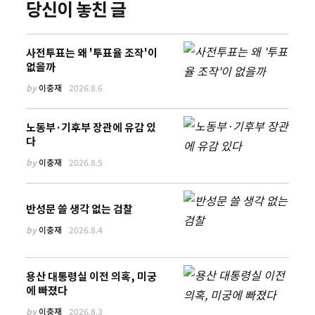
당신이 놓친 글
사전투표는 왜 '투표율 조작'이
없을까
by
이충재
2026.8.6
노동부·기후부 장관에 유감 있
다
by
이충재
2026.8.5
반성문 쓸 생각 없는 검찰
by
이충재
2026.8.4
용산 대통령실 이전 의혹, 미궁
에 빠졌다
by
이충재
2026.8.3