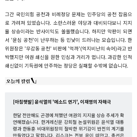
그간 국민의힘 공천과 비례정당 문제는 민주당의 공천 잡음으
로 가려져 있었습니다. 소란스러운 야당과 대비되다보니 지지
율 상승이라는 반사이익도 쏠쏠했습니다. 하지만 막판이 되면
서 '윤심 공천'이 난무하는 등 민낯이 드러나는 모습입니다. 한
위원장은 '무감동 공천' 비판에 '억까'(억지비난의 속어)라고 반
박했지만 여권 쇄신을 원한 민심과 거리가 멉니다. 과감한 인적
쇄신없이 기득권에 안주하는 정당은 실패할 수밖에 없습니다.
[아침햇발] 윤석열의 '메소드 연기', 이재명의 자해극
한달 전만해도 곤경에 처했던 여권의 지지율 상승 추세가 확
연해졌습니다. 한겨레신문 강희철 논설위원은 윤석열 대통
령과 한동훈 비대위원장의 절박한 위기감이 반전의 계기를
만들었다고 말합니다. 리스크는 전부 윤이 떠안고, 총선은