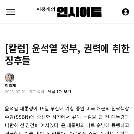
[칼럼] 윤석열 정부, 권력에 취한
징후들
이충재
2023-07-21
-
5분 걸림
-
댓글 1개 보기
윤석열 대통령이 19일 부산에 기항 중인 미국 해군의 전략핵잠
수함(SSBN)에 승선한 사진에서 유독 눈길을 끈 건 대통령과
나란히 선 김건희 여사였다. 윤 대통령의 나토 순방에 동행하고
귀국한지 이틀 만이다. 리투아니아 '명품 쇼핑' 논란으로 한동