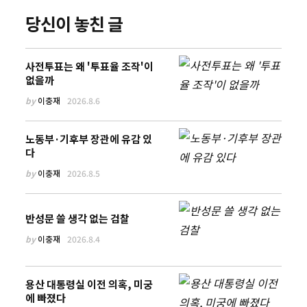
당신이 놓친 글
사전투표는 왜 '투표율 조작'이
없을까
by
이충재
2026.8.6
노동부·기후부 장관에 유감 있
다
by
이충재
2026.8.5
반성문 쓸 생각 없는 검찰
by
이충재
2026.8.4
용산 대통령실 이전 의혹, 미궁
에 빠졌다