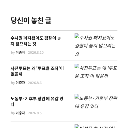
당신이 놓친 글
수사권 폐지됐어도 검찰이 놓
지 않으려는 것
by
이충재
2026.8.10
사전투표는 왜 '투표율 조작'이
없을까
by
이충재
2026.8.6
노동부·기후부 장관에 유감 있
다
by
이충재
2026.8.5