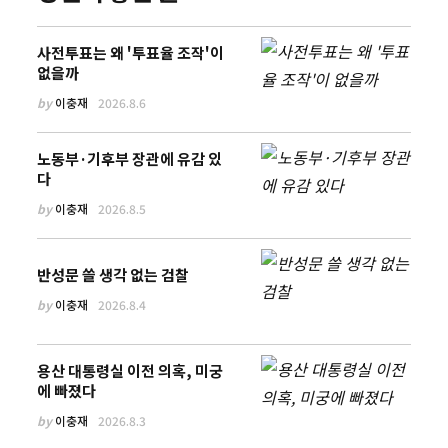
사전투표는 왜 '투표율 조작'이
없을까
by
이충재
2026.8.6
노동부·기후부 장관에 유감 있
다
by
이충재
2026.8.5
반성문 쓸 생각 없는 검찰
by
이충재
2026.8.4
용산 대통령실 이전 의혹, 미궁
에 빠졌다
by
이충재
2026.8.3