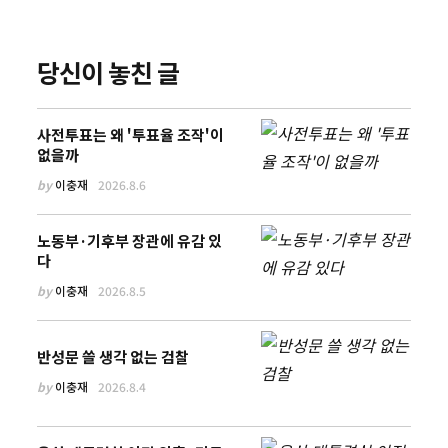
당신이 놓친 글
사전투표는 왜 '투표율 조작'이
없을까
by
이충재
2026.8.6
노동부·기후부 장관에 유감 있
다
by
이충재
2026.8.5
반성문 쓸 생각 없는 검찰
by
이충재
2026.8.4