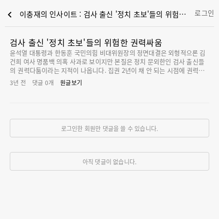
로그인
chevron_left
이충재의 인사이트 : 검사 출신 '정치 초보'들의 위험한 권력싸움
검사 출신 '정치 초보'들의 위험한 권력싸움
윤석열 대통령과 한동훈 국민의힘 비대위원장의 정면대결은 외형적으론 김
건희 여사 명품백 의혹 사과로 보이지만 본질은 정치 문외한인 검사 출신들
의 권력다툼이라는 지적이 나옵니다. 집권 2년이 채 안 되는 시점에 권력을
분점할 생각이 없는 윤 대통령과 미래권력으로서 입지를 공고히하려는 한 위
3년 전
댓글
0
개
원글보기
원장 간에 이전투구가 표면화됐다는 분석입니다. 의기투합해 검찰 권력을 누
려온 이들이 정치 권력마저 차지하면서 빚어진 일그러진 모습이라는 겁니
다. 국정과 민생은 관심밖이고 오로지 권력을 잃느냐, 뺐느냐는 활극이 판치
는 상황입니다. 두 사람의 갈등 배경을 파악하기 위해선 한동훈 비대위원장
선임 과정부터 살펴볼 필요가 있습니다. 당초 윤 대통령은 김기현 대표 체제
로그인한 회원만 댓글을 쓸 수 있습니다.
로 총선을 치를 계획이었습니다. 한 위원장은 공동선대위원장으로 기용할
거라는 관측이 많았습니다. 그런데 김 대표가 돌연 '총선 출마, 대표직 사
퇴'를 선언하면서 윤 대통령의 구상이 꼬였습니다. 하지만 비대위원장으로
한동훈 카드를 쓸 것인지 고심이
아직 댓글이 없습니다.