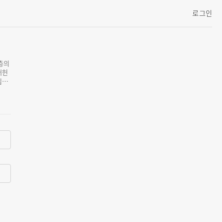
로그인
수층의
개헌
입니
 최
보수
발표
점입니
부 출
찾기