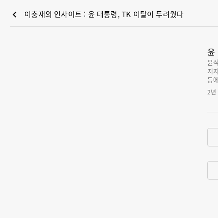
chevron_left
이충재의 인사이트 : 윤 대통령, TK 이탈이 두려웠다
윤
윤석
지지
등에
다.
2년
대 
이탈 
려하
된 
다.
범이