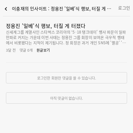
로그인
chevron_left
이충재의 인사이트 : 정용진 '일베'식 행보, 터질 게 터졌다
정용진 '일베'식 행보, 터질 게 터졌다
신세계그룹 계열사인 스타벅스 코리아의 '5·18 탱크데이' 행사 파문이 일파
만파로 커지는 가운데 이번 사태는 정용진 그룹 회장이 보여온 극우적 행태
에서 비롯됐다는 지적이 제기됩니다. 정 회장은 과거 개인 SNS에 '멸공' '우
리의 적은 공산당' 같은 게시글을 올려 정치적 편향 논란을 불러 일으킨 데
3달 전
댓글
0
개
원글보기
이어, 극우 정치·종교 성향 단체를 후원했다는 의혹까지 제기된 바 있습니
다. 당시엔 일시적인 해프닝으로 넘어갔지만 이번 탱크데이 사태는 재계 순
위 11위 대기업에서 나왔다는 점에서 차원이 다릅니다. '일베'와 유사한 정
용진식 사고가 신세계와 스타벅스에 만연해지면서 탱크데이 이벤트로 표출
된 것이라는 시각이 많습니다. 정 회장의 극우적 성향이 적나라하게 드러난
로그인한 회원만 댓글을 쓸 수 있습니다.
사례는 지난해 11월 개최된 한국판 마가(MAGA) 운동으로 불리는 '빌드업코
리아' 행사에 스타벅스가 커피와 도시락을 후원한 것입니다. 빌드업코리아
는 복음주의 개신교 이념에 기반한 미국 극우 논리를 한국 개신교계에 전파
하고 있단 평
아직 댓글이 없습니다.