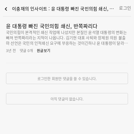
로그인
chevron_left
이충재의 인사이트 : 윤 대통령 빠진 국민의힘 쇄신, 반쪽짜리다
윤 대통령 빠진 국민의힘 쇄신, 반쪽짜리다
국민의힘이 본격적인 쇄신 작업에 나섰지만 본질인 윤석열 대통령의 변화는
빠져 반쪽짜리라는 지적이 나옵니다. 김기현 대표 사퇴와 장제원 의원 불출
마 선언은 국민의 인적쇄신 요구에 부응하는 것이긴하나 윤 대통령이 달라지
지 않으면 한계가 있을 수밖에 없다는 얘깁니다. 국민의힘의 물갈이가 용산
3년 전
댓글
0
개
원글보기
과의 교감 속에 이뤄졌다는 분석이 잇따르는 것만봐도 수직적 당정관계 해소
는 역부족인 상황입니다. 대통령의 일방적 국정운영을 바꾸라는 민심의 요
구를 받아들이지 않는한 혁신 효과는 반감될 수밖에 없습니다. 김 대표는 장
의원의 총선 불출마 선언 후 거취를 고심하다 하루 만인 13일 대표직을 사퇴
했습니다. 암울한 총선 전망 속에 당 안팎의 퇴진 압박이 거세지자 벼랑에 몰
로그인한 회원만 댓글을 쓸 수 있습니다.
려 사퇴한 것으로 보입니다. 김 대표의 사퇴는 자업자득인 측면이 강합니다.
강서구청장 보궐선거 참패 후에도 꼼수로 위기상황을 모면하려 했고, 지도
부·친윤의 불출마·험지 출마 권고 같은 혁신위 의결안에는 답하지 않았습니
다. 여당 내에선 이들
아직 댓글이 없습니다.