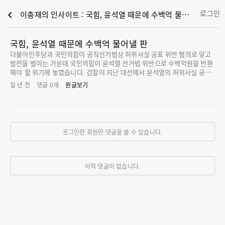
로그인
chevron_left
이충재의 인사이트 : 국힘, 윤석열 때문에 수백억 물어낼 판
국힘, 윤석열 때문에 수백억 물어낼 판
더불어민주당과 국민의힘이 공직선거법상 허위사실 공표 위반 혐의로 맞고
발전을 벌이는 가운데 국민의힘이 윤석열 선거법 위반으로 수백억원을 반환
해야 할 위기에 놓였습니다. 검찰이 지난 대선에서 윤석열의 허위사실 공표
와 공천개입 등 선거법 위반 혐의 수사가 속도를 내고 있는데, 기소될 가능성
일 년 전
댓글
0
개
원글보기
이 높기 때문입니다. 법원에서 혐의가 인정되면 국민의힘은 지난 대선에서
지원받은 선거 자금 전액을 물어내야 합니다. 민주당도 이재명 후보의 허위
사실 유포 혐의가 유죄 확정되면 역시 수백억원의 선거 자금을 반환해야 하
지만, 이 후보가 대선에서 당선되면 재판이 연기될 가능성이 커 일단 한숨은
돌릴 수 있습니다. 공직선거법에 따르면 대선 후보가 당선무효형을 받으면
로그인한 회원만 댓글을 쓸 수 있습니다.
해당 선거의 선거보전·반환비용을 추천정당이 반환하도록 규정하고 있습니
다. 지난 대선 국민의힘 후보였던 윤석열이 선거법 위반으로 재판에 넘겨져
벌금 100만원 이상의 당선무효형을 받으면 국민의힘은 당시 선거보조금으
로 지원받은 397억원을 물어내야
아직 댓글이 없습니다.